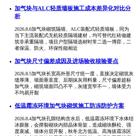
加气块与ALC轻质墙板施工成本差异化对比分
析
2026.8.6加气块砌筑隔墙、ALC装配式轻质墙板，同为
当下主流装配式无机轻质隔墙建材，均可替代红砖做建
筑非承重隔墙，项目户型隔墙选材时常二选一博弈，二
者保温、防火、环保性能相近
加气块尺寸偏差成因及进场验收核验要点
2026.8.5加气块长宽高外形尺寸统一度，直接决定砌筑灰
缝厚薄、墙面垂直度、后期抹灰用料量，尺寸偏差超标
加气块，砌筑墙面凹凸不平，灰缝宽窄不一，墙体受力
不均易开裂
低温霜冻环境加气块砌筑施工防冻防护方案
2026.8.4加气块孔隙结构含水后，低温霜冻环境下水体结
冰膨胀，会撑裂砌块内部晶体骨架，造成砌块酥松、强
度衰减、墙体分层开裂，秋冬北方低温、高海拔霜冻区