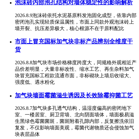
泡沫砖内部泡孔结构对墙体稳定性的影响解析
2026.8.9泡沫砖依托水泥基原料发泡固化成型，依靠内部
密闭泡孔实现轻质保温属性，市面上同款外观泡沫砖上
墙开裂、抗压差异极大，核心根源不在于原料配比
市面上冒充国标加气块非标产品辨别全维度干
货
2026.8.8加气块市场价格梯度跨度大，同规格外观相近产
品价差明显，大量非标改性、缩水工艺、再生杂料加气
块冒充国标工程款流通市面，非标砌块上墙后收缩大、
强度低、遇水粉化
加气块墙面霉菌滋生诱因及长效除霉抑菌工艺
2026.8.7加气块多孔透气结构，温湿度偏高的密闭地下
室、一楼居室、厨卫背墙、北向阴面墙体，墙面极易滋
生黑绿色霉菌菌斑，菌斑附着孔隙内部，反复擦洗依旧
复发，不仅影响墙面美观，霉菌代谢物质还会侵蚀加气
块表层晶体