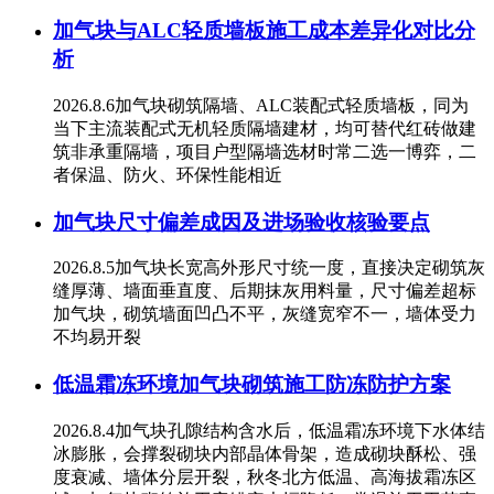
加气块与ALC轻质墙板施工成本差异化对比分
析
2026.8.6加气块砌筑隔墙、ALC装配式轻质墙板，同为
当下主流装配式无机轻质隔墙建材，均可替代红砖做建
筑非承重隔墙，项目户型隔墙选材时常二选一博弈，二
者保温、防火、环保性能相近
加气块尺寸偏差成因及进场验收核验要点
2026.8.5加气块长宽高外形尺寸统一度，直接决定砌筑灰
缝厚薄、墙面垂直度、后期抹灰用料量，尺寸偏差超标
加气块，砌筑墙面凹凸不平，灰缝宽窄不一，墙体受力
不均易开裂
低温霜冻环境加气块砌筑施工防冻防护方案
2026.8.4加气块孔隙结构含水后，低温霜冻环境下水体结
冰膨胀，会撑裂砌块内部晶体骨架，造成砌块酥松、强
度衰减、墙体分层开裂，秋冬北方低温、高海拔霜冻区