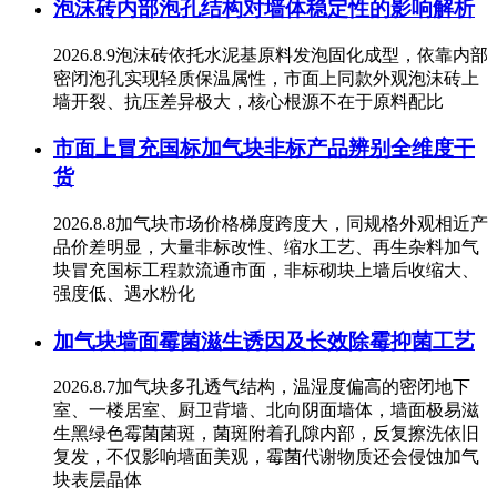
泡沫砖内部泡孔结构对墙体稳定性的影响解析
2026.8.9泡沫砖依托水泥基原料发泡固化成型，依靠内部
密闭泡孔实现轻质保温属性，市面上同款外观泡沫砖上
墙开裂、抗压差异极大，核心根源不在于原料配比
市面上冒充国标加气块非标产品辨别全维度干
货
2026.8.8加气块市场价格梯度跨度大，同规格外观相近产
品价差明显，大量非标改性、缩水工艺、再生杂料加气
块冒充国标工程款流通市面，非标砌块上墙后收缩大、
强度低、遇水粉化
加气块墙面霉菌滋生诱因及长效除霉抑菌工艺
2026.8.7加气块多孔透气结构，温湿度偏高的密闭地下
室、一楼居室、厨卫背墙、北向阴面墙体，墙面极易滋
生黑绿色霉菌菌斑，菌斑附着孔隙内部，反复擦洗依旧
复发，不仅影响墙面美观，霉菌代谢物质还会侵蚀加气
块表层晶体