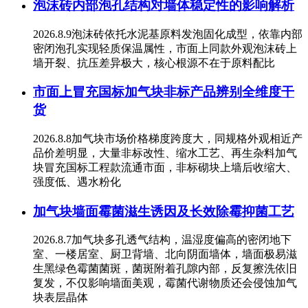
泡沫砖内部泡孔结构对墙体稳定性的影响解析
2026.8.9泡沫砖依托水泥基原料发泡固化成型，依靠内部
密闭泡孔实现轻质保温属性，市面上同款外观泡沫砖上
墙开裂、抗压差异极大，核心根源不在于原料配比
市面上冒充国标加气块非标产品辨别全维度干
货
2026.8.8加气块市场价格梯度跨度大，同规格外观相近产
品价差明显，大量非标改性、缩水工艺、再生杂料加气
块冒充国标工程款流通市面，非标砌块上墙后收缩大、
强度低、遇水粉化
加气块墙面霉菌滋生诱因及长效除霉抑菌工艺
2026.8.7加气块多孔透气结构，温湿度偏高的密闭地下
室、一楼居室、厨卫背墙、北向阴面墙体，墙面极易滋
生黑绿色霉菌菌斑，菌斑附着孔隙内部，反复擦洗依旧
复发，不仅影响墙面美观，霉菌代谢物质还会侵蚀加气
块表层晶体