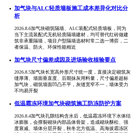
加气块与ALC轻质墙板施工成本差异化对比分
析
2026.8.6加气块砌筑隔墙、ALC装配式轻质墙板，同为
当下主流装配式无机轻质隔墙建材，均可替代红砖做建
筑非承重隔墙，项目户型隔墙选材时常二选一博弈，二
者保温、防火、环保性能相近
加气块尺寸偏差成因及进场验收核验要点
2026.8.5加气块长宽高外形尺寸统一度，直接决定砌筑灰
缝厚薄、墙面垂直度、后期抹灰用料量，尺寸偏差超标
加气块，砌筑墙面凹凸不平，灰缝宽窄不一，墙体受力
不均易开裂
低温霜冻环境加气块砌筑施工防冻防护方案
2026.8.4加气块孔隙结构含水后，低温霜冻环境下水体结
冰膨胀，会撑裂砌块内部晶体骨架，造成砌块酥松、强
度衰减、墙体分层开裂，秋冬北方低温、高海拔霜冻区