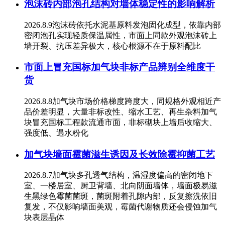
泡沫砖内部泡孔结构对墙体稳定性的影响解析
2026.8.9泡沫砖依托水泥基原料发泡固化成型，依靠内部
密闭泡孔实现轻质保温属性，市面上同款外观泡沫砖上
墙开裂、抗压差异极大，核心根源不在于原料配比
市面上冒充国标加气块非标产品辨别全维度干
货
2026.8.8加气块市场价格梯度跨度大，同规格外观相近产
品价差明显，大量非标改性、缩水工艺、再生杂料加气
块冒充国标工程款流通市面，非标砌块上墙后收缩大、
强度低、遇水粉化
加气块墙面霉菌滋生诱因及长效除霉抑菌工艺
2026.8.7加气块多孔透气结构，温湿度偏高的密闭地下
室、一楼居室、厨卫背墙、北向阴面墙体，墙面极易滋
生黑绿色霉菌菌斑，菌斑附着孔隙内部，反复擦洗依旧
复发，不仅影响墙面美观，霉菌代谢物质还会侵蚀加气
块表层晶体