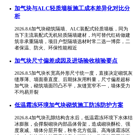
加气块与ALC轻质墙板施工成本差异化对比分
析
2026.8.6加气块砌筑隔墙、ALC装配式轻质墙板，同为
当下主流装配式无机轻质隔墙建材，均可替代红砖做建
筑非承重隔墙，项目户型隔墙选材时常二选一博弈，二
者保温、防火、环保性能相近
加气块尺寸偏差成因及进场验收核验要点
2026.8.5加气块长宽高外形尺寸统一度，直接决定砌筑灰
缝厚薄、墙面垂直度、后期抹灰用料量，尺寸偏差超标
加气块，砌筑墙面凹凸不平，灰缝宽窄不一，墙体受力
不均易开裂
低温霜冻环境加气块砌筑施工防冻防护方案
2026.8.4加气块孔隙结构含水后，低温霜冻环境下水体结
冰膨胀，会撑裂砌块内部晶体骨架，造成砌块酥松、强
度衰减、墙体分层开裂，秋冬北方低温、高海拔霜冻区