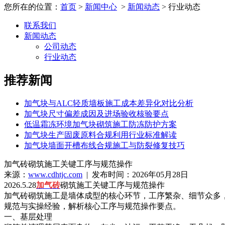
您所在的位置：
首页
>
新闻中心
>
新闻动态
> 行业动态
联系我们
新闻动态
公司动态
行业动态
推荐新闻
加气块与ALC轻质墙板施工成本差异化对比分析
加气块尺寸偏差成因及进场验收核验要点
低温霜冻环境加气块砌筑施工防冻防护方案
加气块生产固废原料合规利用行业标准解读
加气块墙面开槽布线合规施工与防裂修复技巧
加气砖砌筑施工关键工序与规范操作
来源：
www.cdhtjc.com
| 发布时间：2026年05月28日
2026.5.28
加气砖
砌筑施工关键工序与规范操作
加气砖砌筑施工是墙体成型的核心环节，工序繁杂、细节众多
规范与实操经验，解析核心工序与规范操作要点。
一、基层处理