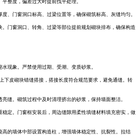
、平整度，偏差过大时提前找平处理。
厚度、门窗洞口标高、过梁位置等，确保砌筑标高、灰缝均匀。
块。门窗洞口、转角、过梁等部位提前规划砌块排布，确保构造
泌水现象。严禁使用过期、受潮、变质砂浆。
。上下皮砌块错缝搭接，搭接长度符合规范要求，避免通缝。转
透亮缝。砌筑过程中及时清理挤出的砂浆，保持墙面整洁。
重稳定。门窗框安装后，周边缝隙用柔性填缝材料填充密实，做
较高的墙体中部设置构造柱，增强墙体稳定性、抗裂性。拉结