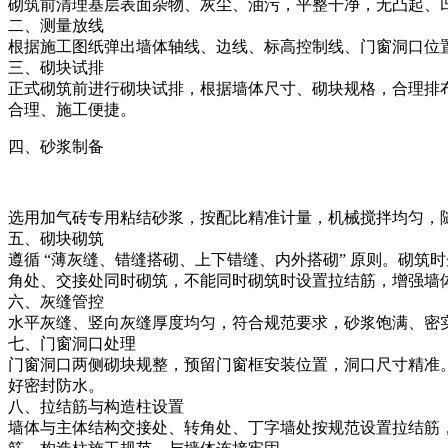
砌筑前清理基层表面杂物、灰尘、油污，平整干净，无凸起、
二、测量放线
根据施工图纸弹出墙体轴线、边线、标高控制线、门窗洞口位
三、砌块试排
正式砌筑前进行砌块试排，根据墙体尺寸、砌块规格，合理排
合理、施工便捷。
四、砂浆制备
选用加气砖专用粘结砂浆，按配比精准计量，机械搅拌均匀，
五、砌块砌筑
遵循 “薄灰缝、错缝搭砌、上下错缝、内外搭砌” 原则。砌
角处、交接处同时砌筑，不能同时砌筑时设置拉结筋，增强墙
六、灰缝管控
水平灰缝、竖向灰缝厚度均匀，符合规范要求，砂浆饱满、密
七、门窗洞口处理
门窗洞口两侧砌块规整，预留门窗框安装位置，洞口尺寸精准
好密封防水。
八、拉结筋与构造柱设置
墙体与主体结构交接处、转角处、丁字墙处按规范设置拉结筋