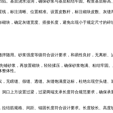
凹陷。基层浇水湿润，确保砂浆与基层粘结牢固。检查基层标高
置线，标注清晰、位置精准。设置皮数杆，标注砌块皮数、灰缝
布砌块，确定灰缝宽度、搭接长度，避免出现小于规定尺寸的碎
随拌随用。砂浆强度等级符合设计要求，和易性良好，无离析、
筑时先铺砂浆，再放置砌块，轻轻揉压，确保砂浆饱满、粘结牢固
体整体性。
实，无瞎缝、假缝、透缝。灰缝饱满度达标，杜绝出现空头缝、
。洞口上方设置过梁，过梁两端支承长度符合规范要求，确保承
，拉结筋规格、间距、锚固长度符合设计要求。长度较长、高度