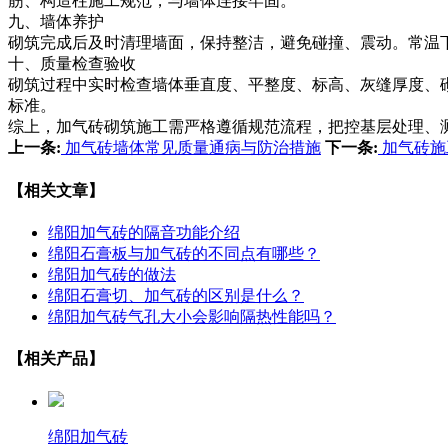
筋、构造柱施工规范，与墙体连接牢固。
九、墙体养护
砌筑完成后及时清理墙面，保持整洁，避免碰撞、震动。常温
十、质量检查验收
砌筑过程中实时检查墙体垂直度、平整度、标高、灰缝厚度、
标准。
综上，加气砖砌筑施工需严格遵循规范流程，把控基层处理、
上一条:
加气砖墙体常见质量通病与防治措施
下一条:
加气砖施
【相关文章】
绵阳加气砖的隔音功能介绍
绵阳石膏板与加气砖的不同点有哪些？
绵阳加气砖的做法
绵阳石膏切、加气砖的区别是什么？
绵阳加气砖气孔大小会影响隔热性能吗？
【相关产品】
绵阳加气砖