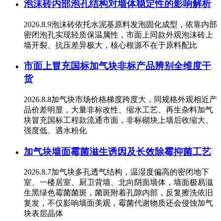
泡沫砖内部泡孔结构对墙体稳定性的影响解析
2026.8.9泡沫砖依托水泥基原料发泡固化成型，依靠内部
密闭泡孔实现轻质保温属性，市面上同款外观泡沫砖上
墙开裂、抗压差异极大，核心根源不在于原料配比
市面上冒充国标加气块非标产品辨别全维度干
货
2026.8.8加气块市场价格梯度跨度大，同规格外观相近产
品价差明显，大量非标改性、缩水工艺、再生杂料加气
块冒充国标工程款流通市面，非标砌块上墙后收缩大、
强度低、遇水粉化
加气块墙面霉菌滋生诱因及长效除霉抑菌工艺
2026.8.7加气块多孔透气结构，温湿度偏高的密闭地下
室、一楼居室、厨卫背墙、北向阴面墙体，墙面极易滋
生黑绿色霉菌菌斑，菌斑附着孔隙内部，反复擦洗依旧
复发，不仅影响墙面美观，霉菌代谢物质还会侵蚀加气
块表层晶体