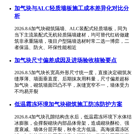
加气块与ALC轻质墙板施工成本差异化对比分
析
2026.8.6加气块砌筑隔墙、ALC装配式轻质墙板，同为
当下主流装配式无机轻质隔墙建材，均可替代红砖做建
筑非承重隔墙，项目户型隔墙选材时常二选一博弈，二
者保温、防火、环保性能相近
加气块尺寸偏差成因及进场验收核验要点
2026.8.5加气块长宽高外形尺寸统一度，直接决定砌筑灰
缝厚薄、墙面垂直度、后期抹灰用料量，尺寸偏差超标
加气块，砌筑墙面凹凸不平，灰缝宽窄不一，墙体受力
不均易开裂
低温霜冻环境加气块砌筑施工防冻防护方案
2026.8.4加气块孔隙结构含水后，低温霜冻环境下水体结
冰膨胀，会撑裂砌块内部晶体骨架，造成砌块酥松、强
度衰减、墙体分层开裂，秋冬北方低温、高海拔霜冻区