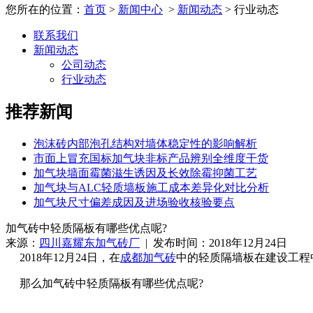
您所在的位置：
首页
>
新闻中心
>
新闻动态
> 行业动态
联系我们
新闻动态
公司动态
行业动态
推荐新闻
泡沫砖内部泡孔结构对墙体稳定性的影响解析
市面上冒充国标加气块非标产品辨别全维度干货
加气块墙面霉菌滋生诱因及长效除霉抑菌工艺
加气块与ALC轻质墙板施工成本差异化对比分析
加气块尺寸偏差成因及进场验收核验要点
加气砖中轻质隔板有哪些优点呢?
来源：
四川嘉耀东加气砖厂
| 发布时间：2018年12月24日
2018年12月24日，在
成都加气砖
中的轻质隔墙板在建设工程
那么加气砖中轻质隔板有哪些优点呢?