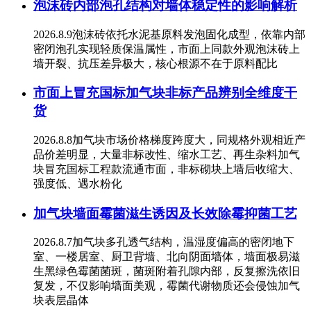
泡沫砖内部泡孔结构对墙体稳定性的影响解析
2026.8.9泡沫砖依托水泥基原料发泡固化成型，依靠内部
密闭泡孔实现轻质保温属性，市面上同款外观泡沫砖上
墙开裂、抗压差异极大，核心根源不在于原料配比
市面上冒充国标加气块非标产品辨别全维度干
货
2026.8.8加气块市场价格梯度跨度大，同规格外观相近产
品价差明显，大量非标改性、缩水工艺、再生杂料加气
块冒充国标工程款流通市面，非标砌块上墙后收缩大、
强度低、遇水粉化
加气块墙面霉菌滋生诱因及长效除霉抑菌工艺
2026.8.7加气块多孔透气结构，温湿度偏高的密闭地下
室、一楼居室、厨卫背墙、北向阴面墙体，墙面极易滋
生黑绿色霉菌菌斑，菌斑附着孔隙内部，反复擦洗依旧
复发，不仅影响墙面美观，霉菌代谢物质还会侵蚀加气
块表层晶体