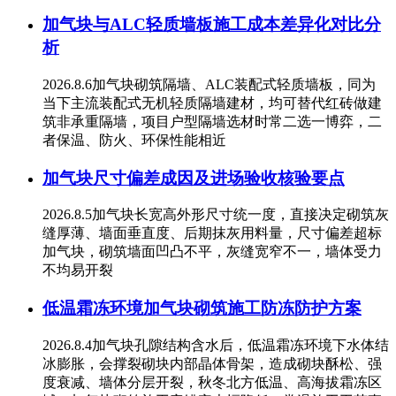
加气块与ALC轻质墙板施工成本差异化对比分
析
2026.8.6加气块砌筑隔墙、ALC装配式轻质墙板，同为
当下主流装配式无机轻质隔墙建材，均可替代红砖做建
筑非承重隔墙，项目户型隔墙选材时常二选一博弈，二
者保温、防火、环保性能相近
加气块尺寸偏差成因及进场验收核验要点
2026.8.5加气块长宽高外形尺寸统一度，直接决定砌筑灰
缝厚薄、墙面垂直度、后期抹灰用料量，尺寸偏差超标
加气块，砌筑墙面凹凸不平，灰缝宽窄不一，墙体受力
不均易开裂
低温霜冻环境加气块砌筑施工防冻防护方案
2026.8.4加气块孔隙结构含水后，低温霜冻环境下水体结
冰膨胀，会撑裂砌块内部晶体骨架，造成砌块酥松、强
度衰减、墙体分层开裂，秋冬北方低温、高海拔霜冻区