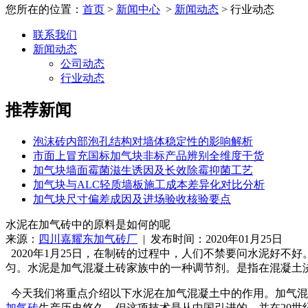
您所在的位置：
首页
>
新闻中心
>
新闻动态
> 行业动态
联系我们
新闻动态
公司动态
行业动态
推荐新闻
泡沫砖内部泡孔结构对墙体稳定性的影响解析
市面上冒充国标加气块非标产品辨别全维度干货
加气块墙面霉菌滋生诱因及长效除霉抑菌工艺
加气块与ALC轻质墙板施工成本差异化对比分析
加气块尺寸偏差成因及进场验收核验要点
水泥在加气砖中的原料是如何的呢
来源：
四川嘉耀东加气砖厂
| 发布时间：2020年01月25日
2020年1月25日，在制砖的过程中，人们不禁要问水泥好
匀。水泥是加气混凝土砖家族中的一种调节剂。是指在混凝土
今天我们将重点介绍以下水泥在加气混凝土中的作用。加气混
加气砖
生产历史悠久，但这项技术是从中国引进的，并在20世