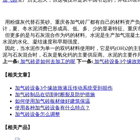
用粉煤灰代替石英砂。重庆各加气砖厂都有自己的材料资产负
计，夏、冬水泥消费已形成高、低、多、少的显著特征。重庆
但更多的是与石灰混合作为钙的材料。水泥是生产加气混凝土
水泥的水化、凝结速度和早期强度。
因此，当水泥作为单一的双钙材料使用时，它是钙(OH)2的主
泥与石灰混合时，石灰是氧化钙的主要供应商。水泥的主要作
上一条:
加气砖是如何去加工的呢
下一条:
加气砖设备3个缘故
【相关文章】
加气砖设备3个缘故致液压传动系统受到损伤
加气砖制品在切割时断裂及防护措施
如何使用加气砖板材做好建筑保温
使用各种加气砖设备有什么特点？
加气砖设备怎么调整
【相关产品】