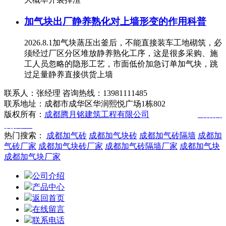
加气块出厂静养熟化对上墙形变的作用科普
2026.8.1加气块蒸压出釜后，不能直接装车工地砌筑，必
须经过厂区分区堆放静养熟化工序，这是很多采购、施
工人员忽略的隐形工艺，市面低价加急订单加气块，跳
过足量静养直接供货上墙
联系人：张经理 咨询热线：13981111485
联系地址：成都市成华区华润熙悦广场1栋802
版权所有：
成都腾月铭建筑工程有限公司
技术支持：
绵阳百
度推广
热门搜索：
成都加气砖
成都加气块砖
成都加气砖隔墙
成都加
气砖厂家
成都加气块砖厂家
成都加气砖隔墙厂家
成都加气块
成都加气块厂家
公司介绍
产品中心
返回首页
在线留言
联系电话