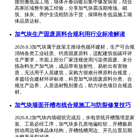
接照搬低温工地，墙体开春回暖后集中爆发病害，结合
高寒区域整年施工经验，分享加气块霜冻期堆场、砌
筑、抹灰、养护全流程防冻干货，保障秋冬低温施工墙
体品质达标。
加气块生产固废原料合规利用行业标准解读
2026.8.3加气块属于政策主推绿色循环建材，生产可合规
消纳各类工业硅质、钙质固废原料，适配建筑低碳环评
生产要求，市面上部分厂家违规使用污染类固废、未分
拣杂料生产加气块，成品带有放射性、易析出有害物
质，无法用于人居建筑，采购方很难分辨原料合规度，
本篇结合建材环评标准，科普加气块固废原料分类、合
规生产边界、人居选材甄别要点，助力绿色项目合规选
材。
加气块墙面开槽布线合规施工与防裂修复技巧
2026.8.2加气块内墙砌筑完成后，水电管线开槽预埋是家
装、工装必经工序，加气块多孔质地偏松软，开槽极易
扰动周边墙体晶体结构，开槽线槽周边、开孔位置后期
大概率开裂掉渣