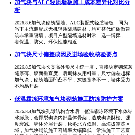
加气块与ALC轻质墙板施工成本差异化对比分
析
2026.8.6加气块砌筑隔墙、ALC装配式轻质墙板，同为
当下主流装配式无机轻质隔墙建材，均可替代红砖做建
筑非承重隔墙，项目户型隔墙选材时常二选一博弈，二
者保温、防火、环保性能相近
加气块尺寸偏差成因及进场验收核验要点
2026.8.5加气块长宽高外形尺寸统一度，直接决定砌筑灰
缝厚薄、墙面垂直度、后期抹灰用料量，尺寸偏差超标
加气块，砌筑墙面凹凸不平，灰缝宽窄不一，墙体受力
不均易开裂
低温霜冻环境加气块砌筑施工防冻防护方案
2026.8.4加气块孔隙结构含水后，低温霜冻环境下水体结
冰膨胀，会撑裂砌块内部晶体骨架，造成砌块酥松、强
度衰减、墙体分层开裂，秋冬北方低温、高海拔霜冻区
域，加气块砌筑施工容错率大幅降低，常温施工工艺直