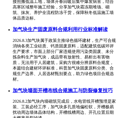
接照搬低温工地，墙体开春回暖后集中爆发病害，结合
高寒区域整年施工经验，分享加气块霜冻期堆场、砌
筑、抹灰、养护全流程防冻干货，保障秋冬低温施工墙
体品质达标。
加气块生产固废原料合规利用行业标准解读
2026.8.3加气块属于政策主推绿色循环建材，生产可合规
消纳各类工业硅质、钙质固废原料，适配建筑低碳环评
生产要求，市面上部分厂家违规使用污染类固废、未分
拣杂料生产加气块，成品带有放射性、易析出有害物
质，无法用于人居建筑，采购方很难分辨原料合规度，
本篇结合建材环评标准，科普加气块固废原料分类、合
规生产边界、人居选材甄别要点，助力绿色项目合规选
材。
加气块墙面开槽布线合规施工与防裂修复技巧
2026.8.2加气块内墙砌筑完成后，水电管线开槽预埋是家
装、工装必经工序，加气块多孔质地偏松软，开槽极易
扰动周边墙体晶体结构，开槽线槽周边、开孔位置后期
大概率开裂掉渣