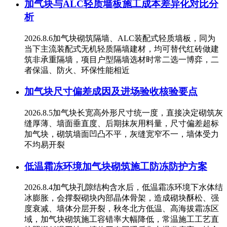
加气块与ALC轻质墙板施工成本差异化对比分
析
2026.8.6加气块砌筑隔墙、ALC装配式轻质墙板，同为
当下主流装配式无机轻质隔墙建材，均可替代红砖做建
筑非承重隔墙，项目户型隔墙选材时常二选一博弈，二
者保温、防火、环保性能相近
加气块尺寸偏差成因及进场验收核验要点
2026.8.5加气块长宽高外形尺寸统一度，直接决定砌筑灰
缝厚薄、墙面垂直度、后期抹灰用料量，尺寸偏差超标
加气块，砌筑墙面凹凸不平，灰缝宽窄不一，墙体受力
不均易开裂
低温霜冻环境加气块砌筑施工防冻防护方案
2026.8.4加气块孔隙结构含水后，低温霜冻环境下水体结
冰膨胀，会撑裂砌块内部晶体骨架，造成砌块酥松、强
度衰减、墙体分层开裂，秋冬北方低温、高海拔霜冻区
域，加气块砌筑施工容错率大幅降低，常温施工工艺直