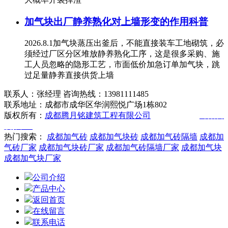
加气块出厂静养熟化对上墙形变的作用科普
2026.8.1加气块蒸压出釜后，不能直接装车工地砌筑，必
须经过厂区分区堆放静养熟化工序，这是很多采购、施
工人员忽略的隐形工艺，市面低价加急订单加气块，跳
过足量静养直接供货上墙
联系人：张经理 咨询热线：13981111485
联系地址：成都市成华区华润熙悦广场1栋802
版权所有：
成都腾月铭建筑工程有限公司
技术支持：
绵阳百
度推广
热门搜索：
成都加气砖
成都加气块砖
成都加气砖隔墙
成都加
气砖厂家
成都加气块砖厂家
成都加气砖隔墙厂家
成都加气块
成都加气块厂家
公司介绍
产品中心
返回首页
在线留言
联系电话