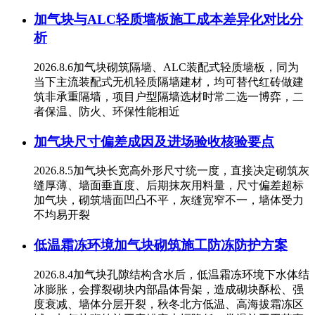
加气块与ALC轻质墙板施工成本差异化对比分
析
2026.8.6加气块砌筑隔墙、ALC装配式轻质墙板，同为
当下主流装配式无机轻质隔墙建材，均可替代红砖做建
筑非承重隔墙，项目户型隔墙选材时常二选一博弈，二
者保温、防火、环保性能相近
加气块尺寸偏差成因及进场验收核验要点
2026.8.5加气块长宽高外形尺寸统一度，直接决定砌筑灰
缝厚薄、墙面垂直度、后期抹灰用料量，尺寸偏差超标
加气块，砌筑墙面凹凸不平，灰缝宽窄不一，墙体受力
不均易开裂
低温霜冻环境加气块砌筑施工防冻防护方案
2026.8.4加气块孔隙结构含水后，低温霜冻环境下水体结
冰膨胀，会撑裂砌块内部晶体骨架，造成砌块酥松、强
度衰减、墙体分层开裂，秋冬北方低温、高海拔霜冻区