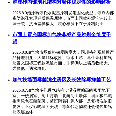
泡沫砖内部泡孔结构对墙体稳定性的影响解析
2026.8.9泡沫砖依托水泥基原料发泡固化成型，依靠内部
密闭泡孔实现轻质保温属性，市面上同款外观泡沫砖上
墙开裂、抗压差异极大，核心根源不在于原料配比
市面上冒充国标加气块非标产品辨别全维度干
货
2026.8.8加气块市场价格梯度跨度大，同规格外观相近产
品价差明显，大量非标改性、缩水工艺、再生杂料加气
块冒充国标工程款流通市面，非标砌块上墙后收缩大、
强度低、遇水粉化
加气块墙面霉菌滋生诱因及长效除霉抑菌工艺
2026.8.7加气块多孔透气结构，温湿度偏高的密闭地下
室、一楼居室、厨卫背墙、北向阴面墙体，墙面极易滋
生黑绿色霉菌菌斑，菌斑附着孔隙内部，反复擦洗依旧
复发，不仅影响墙面美观，霉菌代谢物质还会侵蚀加气
块表层晶体