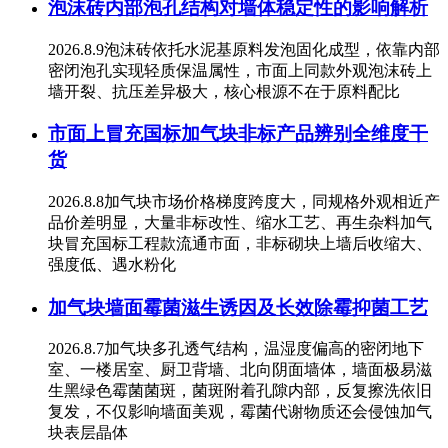
泡沫砖内部泡孔结构对墙体稳定性的影响解析
2026.8.9泡沫砖依托水泥基原料发泡固化成型，依靠内部
密闭泡孔实现轻质保温属性，市面上同款外观泡沫砖上
墙开裂、抗压差异极大，核心根源不在于原料配比
市面上冒充国标加气块非标产品辨别全维度干
货
2026.8.8加气块市场价格梯度跨度大，同规格外观相近产
品价差明显，大量非标改性、缩水工艺、再生杂料加气
块冒充国标工程款流通市面，非标砌块上墙后收缩大、
强度低、遇水粉化
加气块墙面霉菌滋生诱因及长效除霉抑菌工艺
2026.8.7加气块多孔透气结构，温湿度偏高的密闭地下
室、一楼居室、厨卫背墙、北向阴面墙体，墙面极易滋
生黑绿色霉菌菌斑，菌斑附着孔隙内部，反复擦洗依旧
复发，不仅影响墙面美观，霉菌代谢物质还会侵蚀加气
块表层晶体