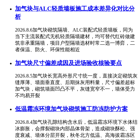
加气块与ALC轻质墙板施工成本差异化对比分
析
2026.8.6加气块砌筑隔墙、ALC装配式轻质墙板，同为
当下主流装配式无机轻质隔墙建材，均可替代红砖做建
筑非承重隔墙，项目户型隔墙选材时常二选一博弈，二
者保温、防火、环保性能相近
加气块尺寸偏差成因及进场验收核验要点
2026.8.5加气块长宽高外形尺寸统一度，直接决定砌筑灰
缝厚薄、墙面垂直度、后期抹灰用料量，尺寸偏差超标
加气块，砌筑墙面凹凸不平，灰缝宽窄不一，墙体受力
不均易开裂
低温霜冻环境加气块砌筑施工防冻防护方案
2026.8.4加气块孔隙结构含水后，低温霜冻环境下水体结
冰膨胀，会撑裂砌块内部晶体骨架，造成砌块酥松、强
度衰减、墙体分层开裂，秋冬北方低温、高海拔霜冻区