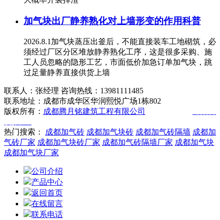
加气块出厂静养熟化对上墙形变的作用科普
2026.8.1加气块蒸压出釜后，不能直接装车工地砌筑，必
须经过厂区分区堆放静养熟化工序，这是很多采购、施
工人员忽略的隐形工艺，市面低价加急订单加气块，跳
过足量静养直接供货上墙
联系人：张经理 咨询热线：13981111485
联系地址：成都市成华区华润熙悦广场1栋802
版权所有：
成都腾月铭建筑工程有限公司
技术支持：
绵阳百
度推广
热门搜索：
成都加气砖
成都加气块砖
成都加气砖隔墙
成都加
气砖厂家
成都加气块砖厂家
成都加气砖隔墙厂家
成都加气块
成都加气块厂家
公司介绍
产品中心
返回首页
在线留言
联系电话