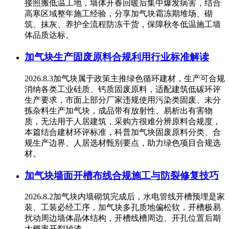
接照搬低温工地，墙体开春回暖后集中爆发病害，结合
高寒区域整年施工经验，分享加气块霜冻期堆场、砌
筑、抹灰、养护全流程防冻干货，保障秋冬低温施工墙
体品质达标。
加气块生产固废原料合规利用行业标准解读
2026.8.3加气块属于政策主推绿色循环建材，生产可合规
消纳各类工业硅质、钙质固废原料，适配建筑低碳环评
生产要求，市面上部分厂家违规使用污染类固废、未分
拣杂料生产加气块，成品带有放射性、易析出有害物
质，无法用于人居建筑，采购方很难分辨原料合规度，
本篇结合建材环评标准，科普加气块固废原料分类、合
规生产边界、人居选材甄别要点，助力绿色项目合规选
材。
加气块墙面开槽布线合规施工与防裂修复技巧
2026.8.2加气块内墙砌筑完成后，水电管线开槽预埋是家
装、工装必经工序，加气块多孔质地偏松软，开槽极易
扰动周边墙体晶体结构，开槽线槽周边、开孔位置后期
大概率开裂掉渣