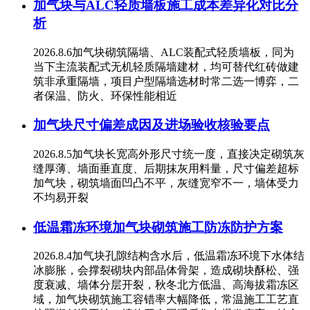
加气块与ALC轻质墙板施工成本差异化对比分
析
2026.8.6加气块砌筑隔墙、ALC装配式轻质墙板，同为
当下主流装配式无机轻质隔墙建材，均可替代红砖做建
筑非承重隔墙，项目户型隔墙选材时常二选一博弈，二
者保温、防火、环保性能相近
加气块尺寸偏差成因及进场验收核验要点
2026.8.5加气块长宽高外形尺寸统一度，直接决定砌筑灰
缝厚薄、墙面垂直度、后期抹灰用料量，尺寸偏差超标
加气块，砌筑墙面凹凸不平，灰缝宽窄不一，墙体受力
不均易开裂
低温霜冻环境加气块砌筑施工防冻防护方案
2026.8.4加气块孔隙结构含水后，低温霜冻环境下水体结
冰膨胀，会撑裂砌块内部晶体骨架，造成砌块酥松、强
度衰减、墙体分层开裂，秋冬北方低温、高海拔霜冻区
域，加气块砌筑施工容错率大幅降低，常温施工工艺直